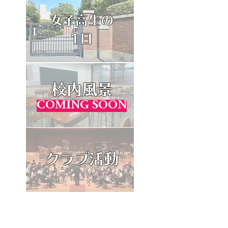
女子高生の
​1日
校内風景
COMING SOON
クラブ活動